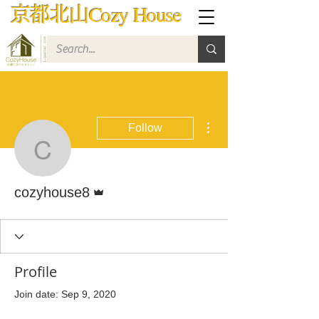
Cozy House
京都北山
More actions
Follow
cozyhouse8
Admin
cozyhouse8
Profile
Join date: Sep 9, 2020